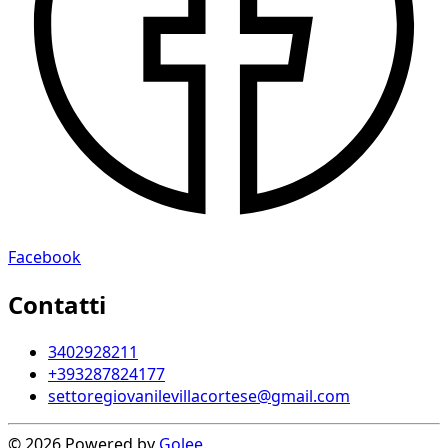
Facebook
Contatti
3402928211
+393287824177
settoregiovanilevillacortese@gmail.com
© 2026 Powered by
Golee
.